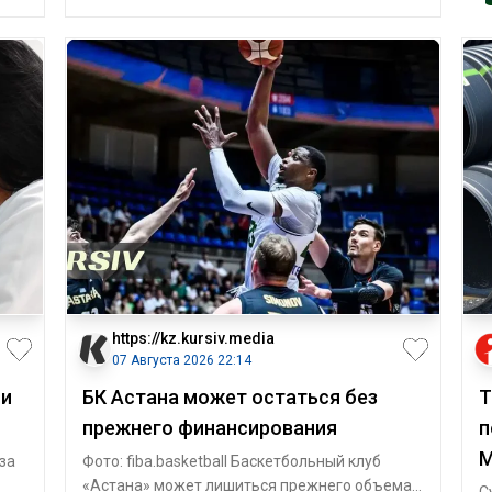
https://kz.kursiv.media
07 Августа 2026 22:14
ли
БК Астана может остаться без
Т
прежнего финансирования
п
М
за
Фото: fiba.basketball Баскетбольный клуб
«Астана» может лишиться прежнего объема