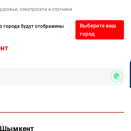
доровье, электросети и спутники
Выберите ваш
го города будут отображены
город
нт
я Шымкент