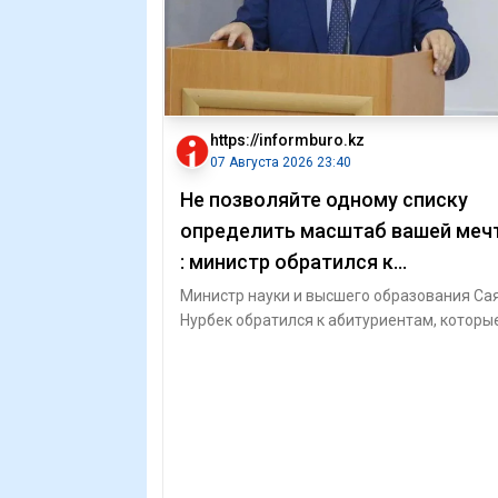
https://informburo.kz
07 Августа 2026 23:40
Не позволяйте одному списку
определить масштаб вашей меч
: министр обратился к
абитуриентам, не получившим
Министр науки и высшего образования Са
Нурбек обратился к абитуриентам, которы
грант
получили государственный образов