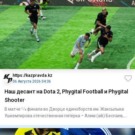
https://kazpravda.kz
06 Августа 2026 04:36
Наш десант на Dota 2, Phygital Football и Phygital
Shooter
В матче 1⁄4 финала во Дворце единоборств им. Жаксылыка
Ушкемпирова отечественная пятерка – Алим (aik) Беспаев,
Абдимал