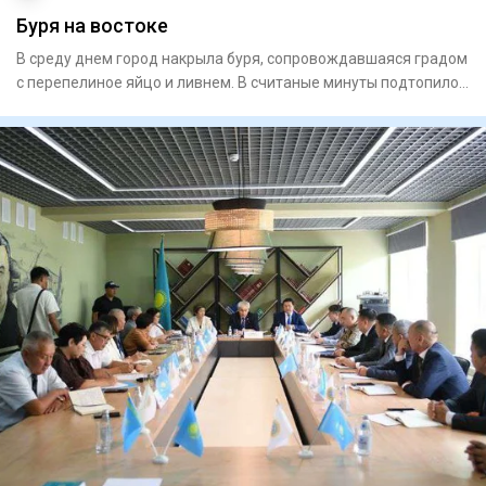
Буря на востоке
В среду днем город накрыла буря, сопровождавшая­ся градом
с перепелиное яйцо и ливнем. В считаные минуты подтопило
ули