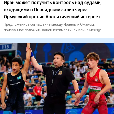
Иран может получить контроль над судами,
входящими в Персидский залив через
Ормузский пролив Аналитический интернет
журнал Власть
Предложенное соглашение между Ираном и Оманом,
призванное положить конец пятимесячной войне между
Ираном и США, предост