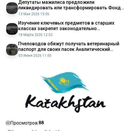
Депутаты мажилиса предложили
ликвидировать или трансформировать Фонд
проблемных кредитов Аналитический
13 Мая 2026 15:06
интернет журнал Власть
Изучение ключевых предметов в старших
классах закрепят законодательно
Минпросвещения Аналитический интернет
18 Марта 2026 12:02
журнал Власть
Пчеловодов обяжут получать ветеринарный
паспорт для своих пасек Аналитический
интернет журнал Власть
03 Июня 2026 11:00
88
Просмотров: