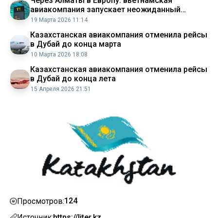
Через Алматы в Европу: вьетнамская
авиакомпания запускает неожиданный
маршрут
19 Марта 2026 11:14
Казахстанская авиакомпания отменила рейсы
в Дубай до конца марта
10 Марта 2026 18:08
Казахстанская авиакомпания отменила рейсы
в Дубай до конца лета
15 Апреля 2026 21:51
124
Просмотров:
Источник:
https://liter.kz