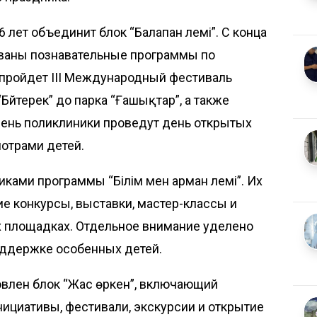
 лет объединит блок “Балапан әлемі”. С конца
ованы познавательные программы по
е пройдет III Международный фестиваль
Бәйтерек” до парка “Ғашықтар”, а также
 день поликлиники проведут день открытых
отрами детей.
иками программы “Білім мен арман әлемі”. Их
ие конкурсы, выставки, мастер-классы и
х площадках. Отдельное внимание уделено
ддержке особенных детей.
овлен блок “Жас өркен”, включающий
ициативы, фестивали, экскурсии и открытие