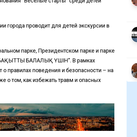
внования “Веселые старты” среди детей
ции города проводит для детей экскурсии в
тральном парке, Президентском парке и парке
 “БАҚЫТТЫ БАЛАЛЫҚ ҮШІН”. В рамках
 о правилах поведения и безопасности – на
акже о том, как избежать травм и опасных