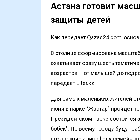
Астана готовит мас
защиты детей
Как передает Qazaq24.com, основы
В столице сформирована масштаб
охватывает сразу шесть тематиче
возрастов – от малышей до подрос
передает
Liter.kz
.
Для самых маленьких жителей стол
июня в парке “Жастар” пройдет тр
Президентском парке состоится 
бөбек”. По всему городу будут ра
создающие атмосферу семейного