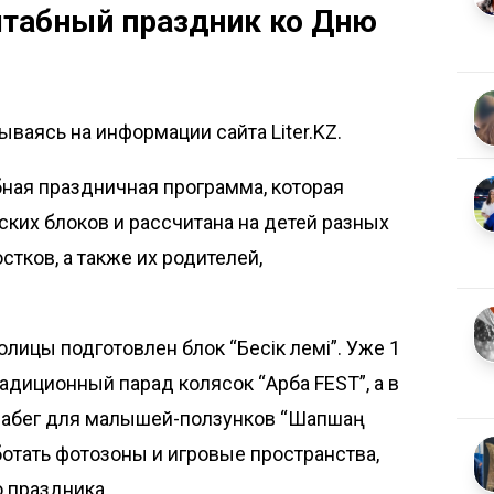
штабный праздник ко Дню
ваясь на информации сайта Liter.KZ.
ная праздничная программа, которая
ских блоков и рассчитана на детей разных
тков, а также их родителей,
ицы подготовлен блок “Бесік әлемі”. Уже 1
адиционный парад колясок “Арба FEST”, а в
забег для малышей-ползунков “Шапшаң
ботать фотозоны и игровые пространства,
 праздника.