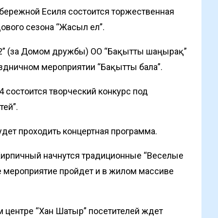
набережной Есиля состоится торжественная
ового сезона “Жасыл ел”.
-2” (за Домом дружбы) ОО “Бақытты шаңырақ”
аздничном мероприятии “Бақытты бала”.
64 состоится творческий конкурс под
тей”.
будет проходить концертная программа.
 Кирпичный начнутся традиционные “Веселые
е мероприятие пройдет и в жилом массиве
ом центре “Хан Шатыр” посетителей ждет