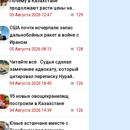
Почему в Казахстане
продолжают расти цены на
баранину и конину
05 Августа 2026 12:47
129
США почти исчерпали запас
дальнобойных ракет в войне с
Ираном
05 Августа 2026 08:15
128
Читайте всё . Судья сделал
замечание адвокату, который
цитировал переписку Нурай
Серикбай с обвиняемым
04 Августа 2026 18:40
126
95 новых овощехранилищ
построили в Казахстане
04 Августа 2026 14:39
126
Юные астанчане вместе с