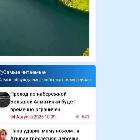
Самые читаемые
Самые обсуждаемые события прямо сейчас
Проход по набережной
Большой Алматинки будет
временно ограничен
Аналитический интернет журнал
04 Августа 2026 10:09
541
Власть
Папа ударил маму ножом : в
Атырау трёхлетняя девочка