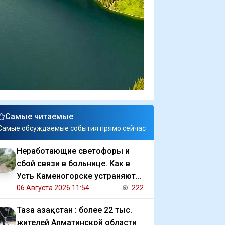
Самые читаемые
Самые обсуждаемые события прямо сейчас
Неработающие светофоры и
сбой связи в больнице. Как в
Усть Каменогорске устраняют
последствия ливня
06 Августа 2026 11:54
222
Таза Қазақстан : более 22 тыс.
жителей Алматинской области