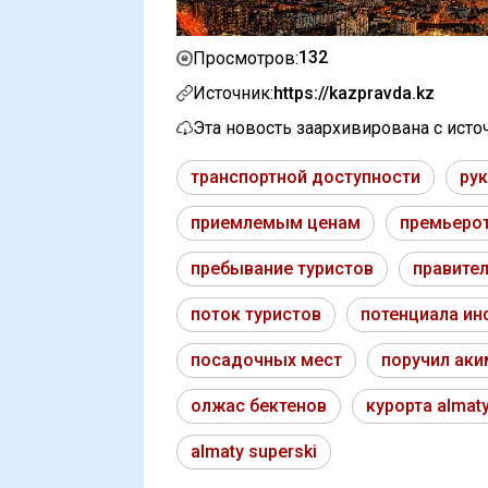
132
Просмотров:
Источник:
https://kazpravda.kz
Эта новость заархивирована с ист
транспортной доступности
ру
приемлемым ценам
премьеро
пребывание туристов
правите
поток туристов
потенциала ин
посадочных мест
поручил ак
олжас бектенов
курорта almat
almaty superski