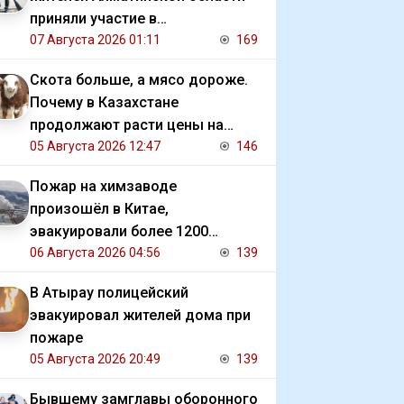
приняли участие в
экологической акции
07 Августа 2026 01:11
169
Скота больше, а мясо дороже.
Почему в Казахстане
продолжают расти цены на
баранину и конину
05 Августа 2026 12:47
146
Пожар на химзаводе
произошёл в Китае,
эвакуировали более 1200
человек
06 Августа 2026 04:56
139
В Атырау полицейский
эвакуировал жителей дома при
пожаре
05 Августа 2026 20:49
139
Бывшему замглавы оборонного