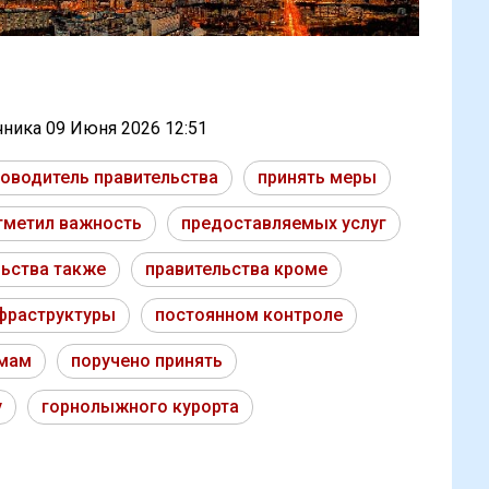
очника
09 Июня 2026 12:51
ководитель правительства
принять меры
тметил важность
предоставляемых услуг
льства также
правительства кроме
фраструктуры
постоянном контроле
имам
поручено принять
y
горнолыжного курорта