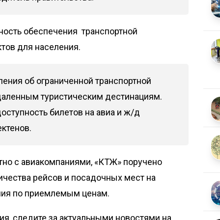
жность обеспечения транспортной
тов для населения.
ления об ограниченной транспортной
даленным туристическим дестинациям.
доступность билетов на авиа и ж/д
ектенов.
тно с авиакомпаниями, «КТЖ» поручено
ичества рейсов и посадочных мест на
ния по приемлемым ценам.
я, следите за актуальными новостями на