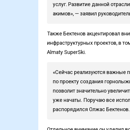
услуг. Развитие данной отрасл
акимов», — заявил руководител
Также Бектенов акцентировал вн
инфраструктурных проектов, в то
Almaty SuperSki.
«Сейчас реализуются важные п
по проекту создания горнолыжн
позволит значительно увеличит
уже начаты. Поручаю все испол
распорядился Олжас Бектенов.
Отдельное внимание он уделил во