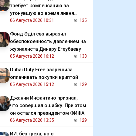
требует компенсацию за
утонувшую во время ливня
иномарку
06 Августа 2026 10:31
135
Фонд Әділ сөз выразил
обеспокоенность давлением на
журналиста Динару Егеубаеву
05 Августа 2026 16:12
133
Dubai Duty Free разрешила
оплачивать покупки криптой
05 Августа 2026 15:12
129
Джанни Инфантино признал,
что совершил ошибку. При этом
он остался президентом ФИФА
06 Августа 2026 13:35
129
ИИ: без греха, но с