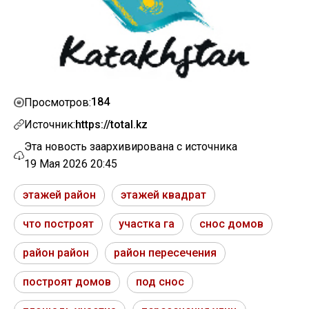
184
Просмотров:
Источник:
https://total.kz
Эта новость заархивирована с источника
19 Мая 2026 20:45
этажей район
этажей квадрат
что построят
участка га
снос домов
район район
район пересечения
построят домов
под снос