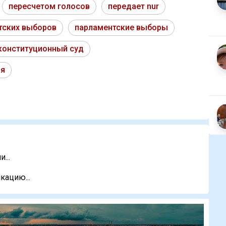
пересчетом голосов
передает nur
тских выборов
парламентские выборы
конституционный суд
ня
...
кацию...