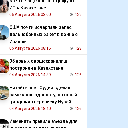
За что чаще всего штрафуют
ИП в Казахстане
05 Августа 2026 03:00
129
США почти исчерпали запас
дальнобойных ракет в войне с
Ираном
05 Августа 2026 08:15
128
95 новых овощехранилищ
построили в Казахстане
04 Августа 2026 14:39
126
Читайте всё . Судья сделал
замечание адвокату, который
цитировал переписку Нурай
Серикбай с обвиняемым
04 Августа 2026 18:40
126
Изменить правила въезда для