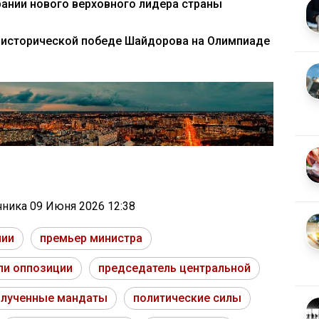
рании нового верховного лидера страны
б исторической победе Шайдорова на Олимпиаде
очника
09 Июня 2026 12:38
нии
премьер министра
ли оппозиции
председатель центральной
олученные мандаты
политические силы