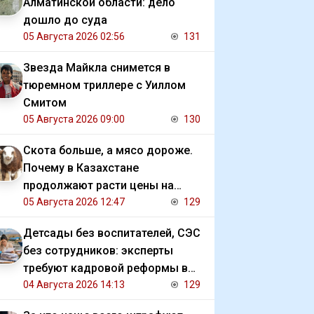
Алматинской области: дело
дошло до суда
05 Августа 2026 02:56
131
Звезда Майкла снимется в
тюремном триллере с Уиллом
Смитом
05 Августа 2026 09:00
130
Скота больше, а мясо дороже.
Почему в Казахстане
продолжают расти цены на
баранину и конину
05 Августа 2026 12:47
129
Детсады без воспитателей, СЭС
без сотрудников: эксперты
требуют кадровой реформы в
Казахстане
04 Августа 2026 14:13
129