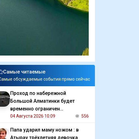
Самые читаемые
Самые обсуждаемые события прямо сейчас
Проход по набережной
Большой Алматинки будет
временно ограничен
Аналитический интернет журнал
04 Августа 2026 10:09
556
Власть
Папа ударил маму ножом : в
Атырау трёхлетняя девочка