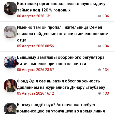
Костанаец организовал незаконную выдачу
займов под 120 % годовых
06 Августа 2026 13:11
134
Именно там он пропал : жительница Семея
связала найденные останки с исчезновением
отца
05 Августа 2026 08:56
134
Бывшему замглавы оборонного регулятора
Китая вынесли приговор за взятки
05 Августа 2026 23:57
134
Фонд Әділ сөз выразил обеспокоенность
давлением на журналиста Динару Егеубаеву
05 Августа 2026 16:12
133
К чему придёт суд? Астанчанка требует
компенсацию за утонувшую во время ливня