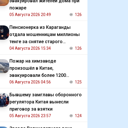
эвакуировал жителей дома при
пожаре
05 Августа 2026 20:49
126
Пенсионерка из Караганды
отдала мошенницам миллионы
тенге за снятие старого
проклятия
04 Августа 2026 15:34
126
Пожар на химзаводе
произошёл в Китае,
эвакуировали более 1200
человек
06 Августа 2026 04:56
125
Бывшему замглавы оборонного
регулятора Китая вынесли
приговор за взятки
05 Августа 2026 23:57
124