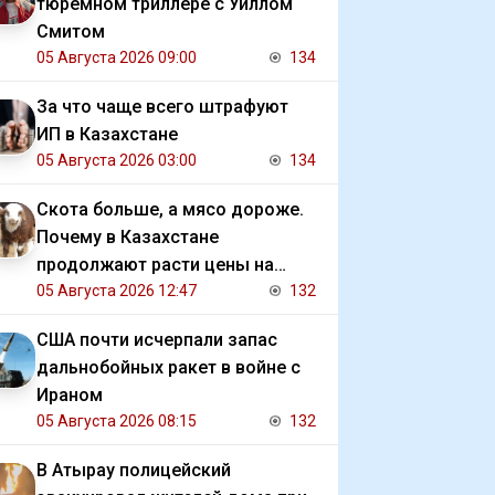
тюремном триллере с Уиллом
Смитом
05 Августа 2026 09:00
134
За что чаще всего штрафуют
ИП в Казахстане
05 Августа 2026 03:00
134
Скота больше, а мясо дороже.
Почему в Казахстане
продолжают расти цены на
баранину и конину
05 Августа 2026 12:47
132
США почти исчерпали запас
дальнобойных ракет в войне с
Ираном
05 Августа 2026 08:15
132
В Атырау полицейский