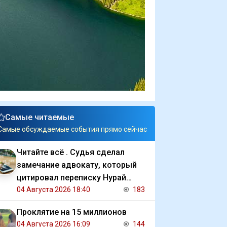
Самые читаемые
Самые обсуждаемые события прямо сейчас
Читайте всё . Судья сделал
замечание адвокату, который
цитировал переписку Нурай
Серикбай с обвиняемым
04 Августа 2026 18:40
183
Проклятие на 15 миллионов
04 Августа 2026 16:09
144