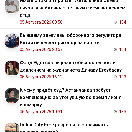
Именно там он пропал : жительница Семея
связала найденные останки с исчезновением
отца
05 Августа 2026 08:56
134
Бывшему замглавы оборонного регулятора
Китая вынесли приговор за взятки
05 Августа 2026 23:57
134
Фонд Әділ сөз выразил обеспокоенность
давлением на журналиста Динару Егеубаеву
05 Августа 2026 16:12
133
К чему придёт суд? Астанчанка требует
компенсацию за утонувшую во время ливня
иномарку
06 Августа 2026 10:31
133
Dubai Duty Free разрешила оплачивать