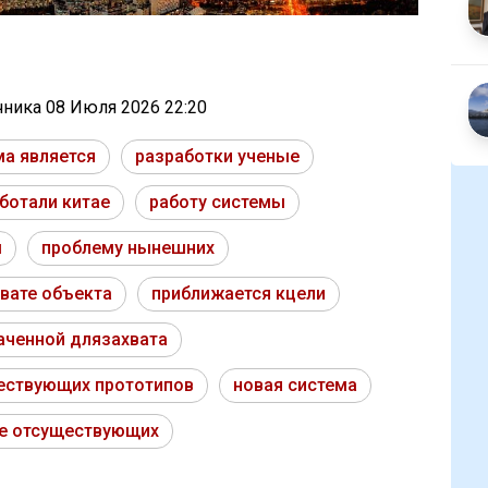
очника
08 Июля 2026 22:20
ма является
разработки ученые
ботали китае
работу системы
ы
проблему нынешних
вате объекта
приближается кцели
аченной длязахвата
ествующих прототипов
новая система
е отсуществующих