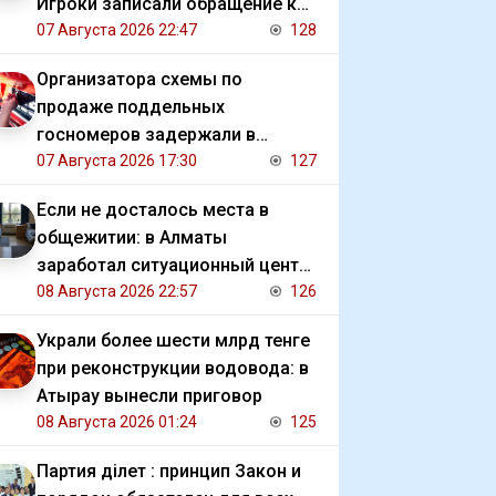
Игроки записали обращение к
президенту
07 Августа 2026 22:47
128
Организатора схемы по
продаже поддельных
госномеров задержали в
Алматы
07 Августа 2026 17:30
127
Если не досталось места в
общежитии: в Алматы
заработал ситуационный центр
для студентов
08 Августа 2026 22:57
126
Украли более шести млрд тенге
при реконструкции водовода: в
Атырау вынесли приговор
08 Августа 2026 01:24
125
Партия Әділет : принцип Закон и