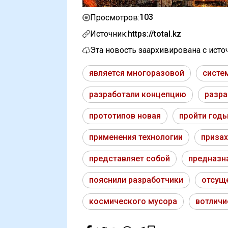
103
Просмотров:
Источник:
https://total.kz
Эта новость заархивирована с ист
является многоразовой
систе
разработали концепцию
разра
прототипов новая
пройти год
применения технологии
призах
представляет собой
предназн
пояснили разработчики
отсущ
космического мусора
вотличи