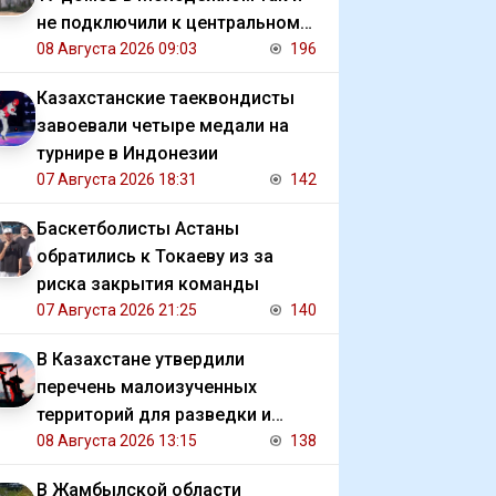
не подключили к центральному
отоплению
08 Августа 2026 09:03
196
Казахстанские таеквондисты
завоевали четыре медали на
турнире в Индонезии
07 Августа 2026 18:31
142
Баскетболисты Астаны
обратились к Токаеву из за
риска закрытия команды
07 Августа 2026 21:25
140
В Казахстане утвердили
перечень малоизученных
территорий для разведки и
добычи углеводородов
08 Августа 2026 13:15
138
В Жамбылской области