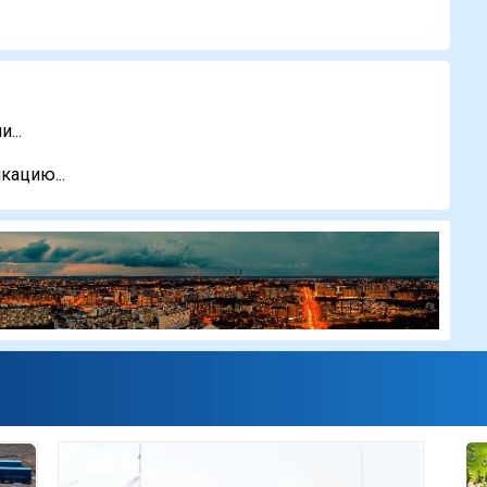
...
кацию...