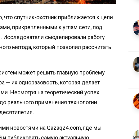
о, что спутник-охотник приближается к цели
ми, прикрепленными к углам сети, под
в. Исследователи смоделировали работу
ого метода, который позволил рассчитать
систем может решить главную проблему
а — их одноразовость, которая делает
и. Несмотря на теоретический успех
о до реального применения технологии
 десятилетия.
ими новостями на Qazaq24.com, где мы
й и публиковать самую актуальную