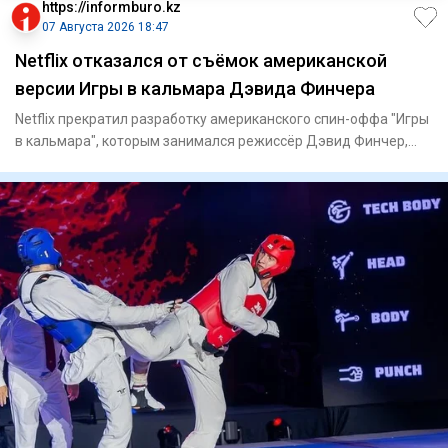
https://informburo.kz
07 Августа 2026 18:47
Netflix отказался от съёмок американской
версии Игры в кальмара Дэвида Финчера
Netflix прекратил разработку американского спин-оффа "Игры
в кальмара", которым занимался режиссёр Дэвид Финчер,
сообща