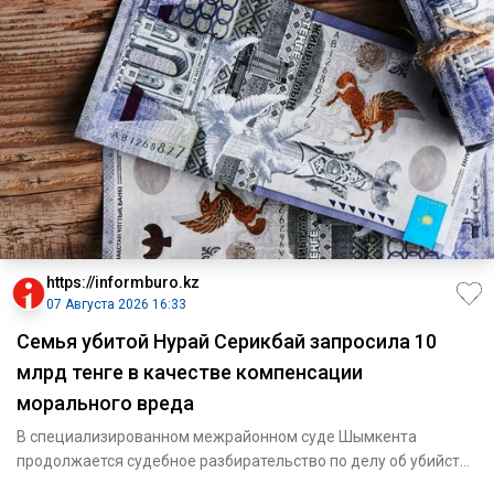
https://informburo.kz
07 Августа 2026 16:33
Семья убитой Нурай Серикбай запросила 10
млрд тенге в качестве компенсации
морального вреда
В специализированном межрайонном суде Шымкента
продолжается судебное разбирательство по делу об убийстве
Нурай Серикбай