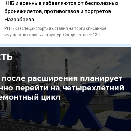
КНБ и военные избавляются от бесполезных
бронежилетов, противогазов и портретов
Назарбаева
РГП «Казспецэкспорт» выставил на торги списанное
имущество силовых структур. Среди лотов — 130
бронежилетов, 72 противо