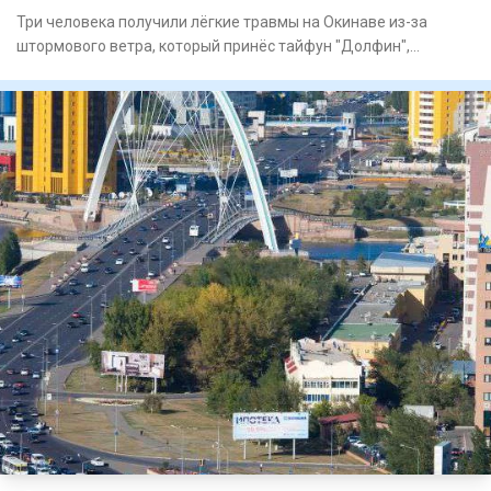
Три человека получили лёгкие травмы на Окинаве из-за
штормового ветра, который принёс тайфун "Долфин",
сообщает Ryukyu