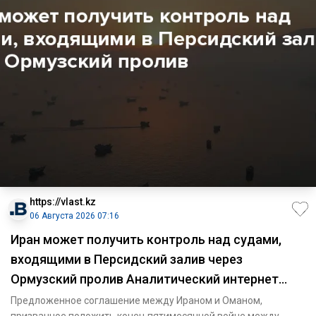
https://vlast.kz
06 Августа 2026 07:16
Иран может получить контроль над судами,
входящими в Персидский залив через
Ормузский пролив Аналитический интернет
журнал Власть
Предложенное соглашение между Ираном и Оманом,