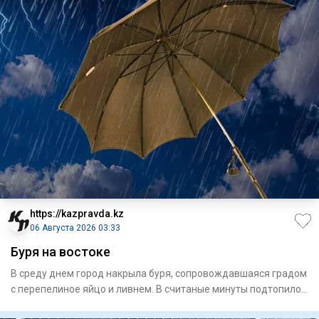
https://kazpravda.kz
06 Августа 2026 03:33
Буря на востоке
В среду днем город накрыла буря, сопровождавшая­ся градом
с перепелиное яйцо и ливнем. В считаные минуты подтопило
ули