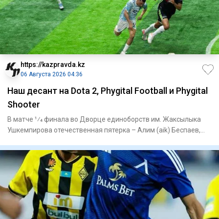
https://kazpravda.kz
06 Августа 2026 04:36
Наш десант на Dota 2, Phygital Football и Phygital
Shooter
В матче 1⁄4 финала во Дворце единоборств им. Жаксылыка
Ушкемпирова отечественная пятерка – Алим (aik) Беспаев,
Абдимал