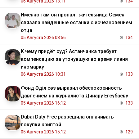
06 Августа 2026 13:11
134
Именно там он пропал : жительница Семея
связала найденные останки с исчезновением
отца
05 Августа 2026 08:56
134
К чему придёт суд? Астанчанка требует
компенсацию за утонувшую во время ливня
иномарку
06 Августа 2026 10:31
133
Фонд Әділ сөз выразил обеспокоенность
давлением на журналиста Динару Егеубаеву
05 Августа 2026 16:12
133
Dubai Duty Free разрешила оплачивать
покупки криптой
05 Августа 2026 15:12
129