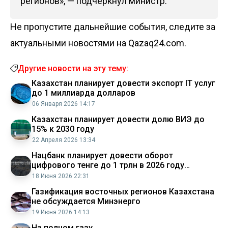
регионов», — подчеркнул министр.
Не пропустите дальнейшие события, следите за
актуальными новостями на Qazaq24.com.
Другие новости на эту тему:
Казахстан планирует довести экспорт IT услуг
до 1 миллиарда долларов
06 Января 2026 14:17
Казахстан планирует довести долю ВИЭ до
15% к 2030 году
22 Апреля 2026 13:34
Нацбанк планирует довести оборот
цифрового тенге до 1 трлн в 2026 году
Аналитический интернет журнал Власть
18 Июня 2026 22:31
Газификация восточных регионов Казахстана
не обсуждается Минэнерго
19 Июня 2026 14:13
На полном газу