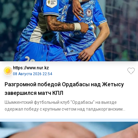
https://www.nur.kz
08 Августа 2026 22:54
Разгромной победой Ордабасы над Жетысу
завершился матч КПЛ
Шымкентский футбольный клуб "Ордабасы" на выезде
одержал победу с крупным счетом над талдыкорганским
"Жетысу" в матче 21