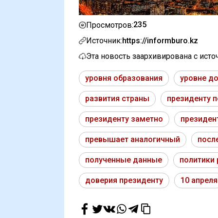
235
Просмотров:
Источник:
https://informburo.kz
Эта новость заархивирована с ист
уровня образования
уровне д
развития страны
президенту п
президенту заметно
президен
превышает аналогичный
посл
полученные данные
политики 
доверия президенту
10 апреля