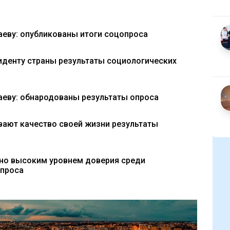
аеву: опубликованы итоги соцопроса
иденту страны результаты социологических
аеву: обнародованы результаты опроса
вают качество своей жизни результаты
ьно высоким уровнем доверия среди
опроса