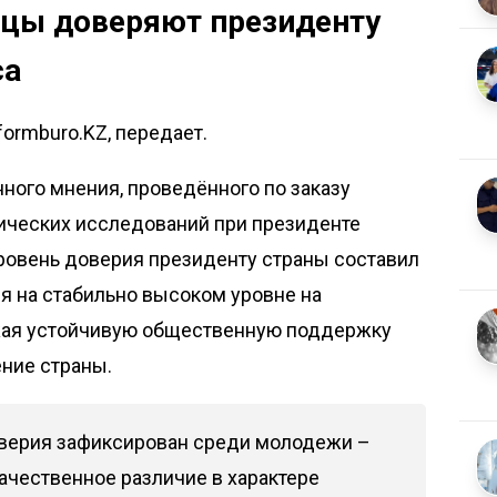
нцы доверяют президенту
са
formburo.KZ, передает.
ого мнения, проведённого по заказу
гических исследований при президенте
уровень доверия президенту страны составил
ся на стабильно высоком уровне на
ажая устойчивую общественную поддержку
ние страны.
оверия зафиксирован среди молодежи –
качественное различие в характере