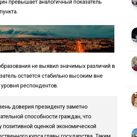
щин превышает аналогичный показатель
пункта.
образования не выявил значимых различий в
затель остаётся стабильно высоким вне
 уровня респондентов.
вень доверия президенту заметно
пательной способности граждан, что
у позитивной оценкой экономической
ственного курса главы государства. Таким