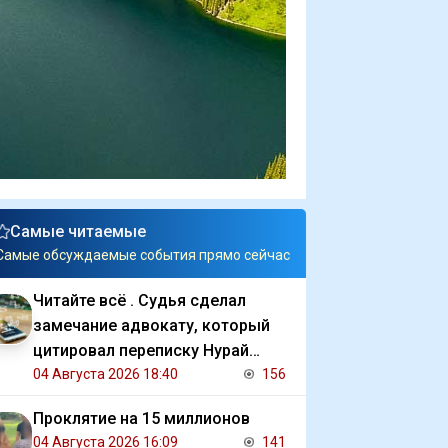
Самые читаемые
Самые обсуждаемые события прямо сейчас
Читайте всё . Судья сделал
замечание адвокату, который
цитировал переписку Нурай
Серикбай с обвиняемым
04 Августа 2026 18:40
156
Проклятие на 15 миллионов
04 Августа 2026 16:09
141