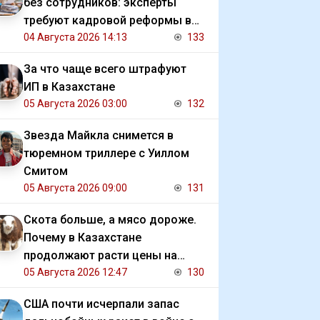
без сотрудников: эксперты
требуют кадровой реформы в
Казахстане
04 Августа 2026 14:13
133
За что чаще всего штрафуют
ИП в Казахстане
05 Августа 2026 03:00
132
Звезда Майкла снимется в
тюремном триллере с Уиллом
Смитом
05 Августа 2026 09:00
131
Скота больше, а мясо дороже.
Почему в Казахстане
продолжают расти цены на
баранину и конину
05 Августа 2026 12:47
130
США почти исчерпали запас