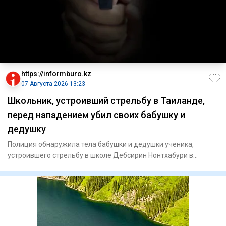
https://informburo.kz
07 Августа 2026 13:23
Школьник, устроивший стрельбу в Таиланде,
перед нападением убил своих бабушку и
дедушку
Полиция обнаружила тела бабушки и дедушки ученика,
устроившего стрельбу в школе Дебсирин Нонтхабури в
Таиланде, сообщае