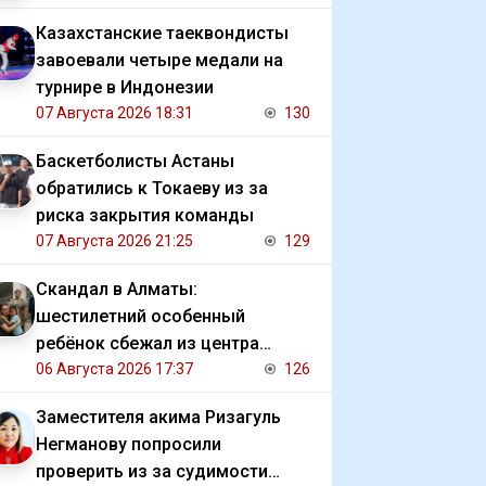
Казахстанские таеквондисты
завоевали четыре медали на
турнире в Индонезии
07 Августа 2026 18:31
130
Баскетболисты Астаны
обратились к Токаеву из за
риска закрытия команды
07 Августа 2026 21:25
129
Скандал в Алматы:
шестилетний особенный
ребёнок сбежал из центра
реабилитации и потерялся
06 Августа 2026 17:37
126
Заместителя акима Ризагуль
Негманову попросили
проверить из за судимости