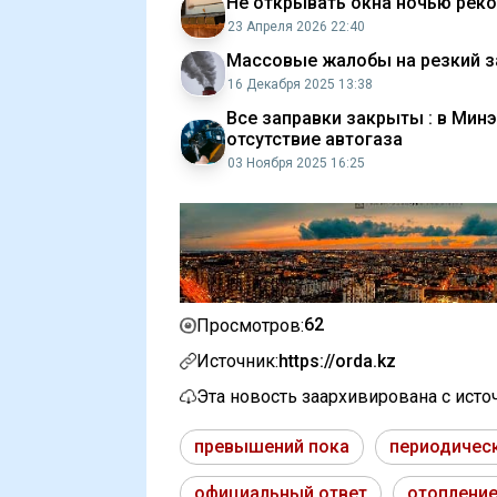
Не открывать окна ночью рек
23 Апреля 2026 22:40
Массовые жалобы на резкий за
16 Декабря 2025 13:38
Все заправки закрыты : в Мин
отсутствие автогаза
03 Ноября 2025 16:25
62
Просмотров:
Источник:
https://orda.kz
Эта новость заархивирована с ист
превышений пока
периодичес
официальный ответ
отопление