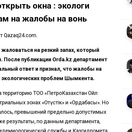
ткрыть окна : экологи
м на жалобы на вонь
ет Qazaq24.com.
аловаться на резкий запах, который
м. После публикации
Orda.kz
департамент
альный ответ и признал, что жалобы на
х экологических проблем Шымкента.
а территорию ТОО «ПетроКазахстан Ойл
риальных зонах «Оңтүстік» и «Ордабасы». Но
залось, превышений предельно допустимых
 же результаты, по данным департамента,
идемиологической службы и Казгидромета.