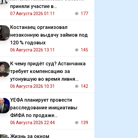
приняли участие в
экологической акции
07 Августа 2026 01:11
177
Костанаец организовал
незаконную выдачу займов под
120 % годовых
06 Августа 2026 13:11
145
К чему придёт суд? Астанчанка
требует компенсацию за
утонувшую во время ливня
иномарку
06 Августа 2026 10:31
142
УЕФА планирует провести
расследование инициативы
ФИФА по продаже
коммерческих прав на ЧМ
06 Августа 2026 22:44
139
Жизнь за окном