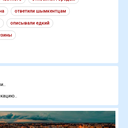
на
ответили шымкентцам
описывали едкий
езины
...
кацию...