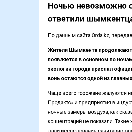
Ночью невозможно о
ответили шымкентца
По данным сайта Orda.kz, переда
Жители Шымкента продолжают ж
появляется в основном по ноча
экологии города прислал офици
вонь остаются одной из главны
Чаще всего горожане жалуются н
Продактс» и предприятия в индуст
ночные замеры воздуха, как ока
концентраций не показали. Такие
дали исследования санитарно-эп