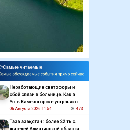
Самые читаемые
Самые обсуждаемые события прямо сейчас
Неработающие светофоры и
сбой связи в больнице. Как в
Усть Каменогорске устраняют
последствия ливня
06 Августа 2026 11:54
473
Таза Қазақстан : более 22 тыс.
жителей Алматинской области