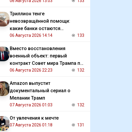
06 Августа 2026 13:03
133
Триллион тенге
невозвращённой помощи:
какие банки остаются
должниками государства
06 Августа 2026 14:14
133
Вместо восстановления
военный объект: первый
контракт Совет мира Трампа по
Газе
06 Августа 2026 22:23
132
Amazon выпустит
документальный сериал о
Мелании Трамп
07 Августа 2026 01:03
132
От увлечения к мечте
07 Августа 2026 01:18
131