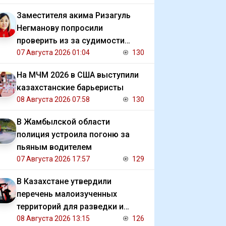
Заместителя акима Ризагуль
Негманову попросили
проверить из за судимости
сестры
07 Августа 2026 01:04
130
На МЧМ 2026 в США выступили
казахстанские барьеристы
08 Августа 2026 07:58
130
В Жамбылской области
полиция устроила погоню за
пьяным водителем
07 Августа 2026 17:57
129
В Казахстане утвердили
перечень малоизученных
территорий для разведки и
добычи углеводородов
08 Августа 2026 13:15
126