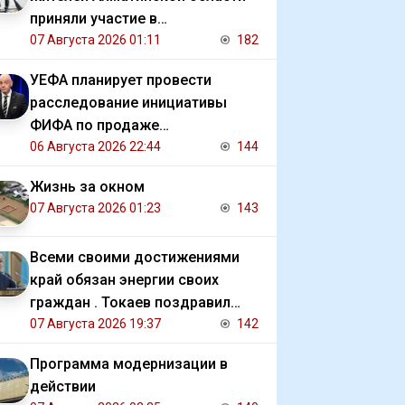
приняли участие в
экологической акции
07 Августа 2026 01:11
182
УЕФА планирует провести
расследование инициативы
ФИФА по продаже
коммерческих прав на ЧМ
06 Августа 2026 22:44
144
Жизнь за окном
07 Августа 2026 01:23
143
Всеми своими достижениями
край обязан энергии своих
граждан . Токаев поздравил
жителей СКО с 90 летием
07 Августа 2026 19:37
142
региона
Программа модернизации в
действии