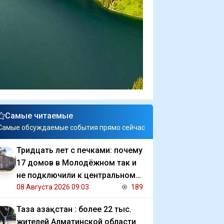
Самые читаемые
Самые обсуждаемые события прямо сейчас
Тридцать лет с печками: почему
17 домов в Молодёжном так и
не подключили к центральному
отоплению
08 Августа 2026 09:03
189
Таза Қазақстан : более 22 тыс.
жителей Алматинской области