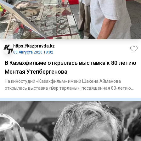
https://kazpravda.kz
08 Августа 2026 18:02
В Казахфильме открылась выставка к 80 летию
Ментая Утепбергенова
На киностудии «Казахфильм» имени Шакена Айманова
открылась выставка «Өнер тарланы», посвященная 80-летию
заслуженного а