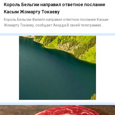
Король Бельгии направил ответное послание
Касым Жомарту Токаеву
Король Бельгии Филипп направил ответное послание Касым-
Жомарту Токаеву, сообщает Акорда.В своей телеграмме
король Филип