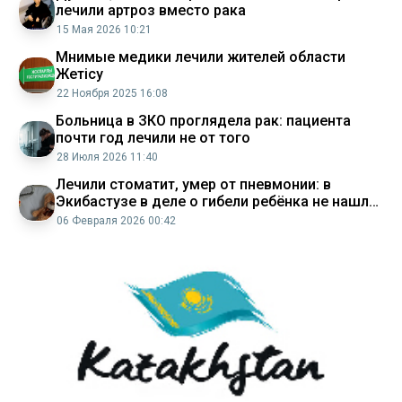
лечили артроз вместо рака
15 Мая 2026 10:21
Мнимые медики лечили жителей области
Жетісу
22 Ноября 2025 16:08
Больница в ЗКО проглядела рак: пациента
почти год лечили не от того
28 Июля 2026 11:40
Лечили стоматит, умер от пневмонии: в
Экибастузе в деле о гибели ребёнка не нашли
состава преступления
06 Февраля 2026 00:42