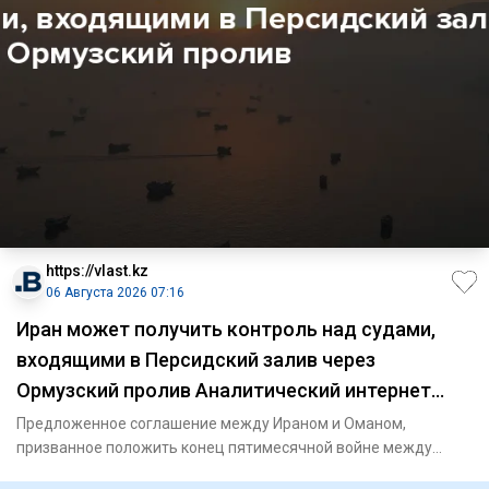
https://vlast.kz
06 Августа 2026 07:16
Иран может получить контроль над судами,
входящими в Персидский залив через
Ормузский пролив Аналитический интернет
журнал Власть
Предложенное соглашение между Ираном и Оманом,
призванное положить конец пятимесячной войне между
Ираном и США, предост