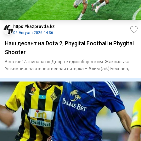
https://kazpravda.kz
06 Августа 2026 04:36
Наш десант на Dota 2, Phygital Football и Phygital
Shooter
В матче 1⁄4 финала во Дворце единоборств им. Жаксылыка
Ушкемпирова отечественная пятерка – Алим (aik) Беспаев,
Абдимал