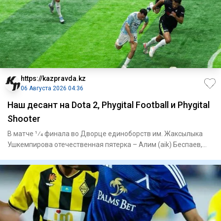
https://kazpravda.kz
06 Августа 2026 04:36
Наш десант на Dota 2, Phygital Football и Phygital
Shooter
В матче 1⁄4 финала во Дворце единоборств им. Жаксылыка
Ушкемпирова отечественная пятерка – Алим (aik) Беспаев,
Абдимал