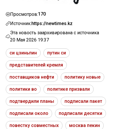
170
Просмотров:
Источник:
https://newtimes.kz
Эта новость заархивирована с источника
20 Мая 2026 19:37
си цзиньпин
путин си
представителей кремля
поставщиков нефти
политику новые
политики во
политике призвали
подтвердили планы
подписали пакет
подписали около
подписали десятки
повестку совместных
москва пекин