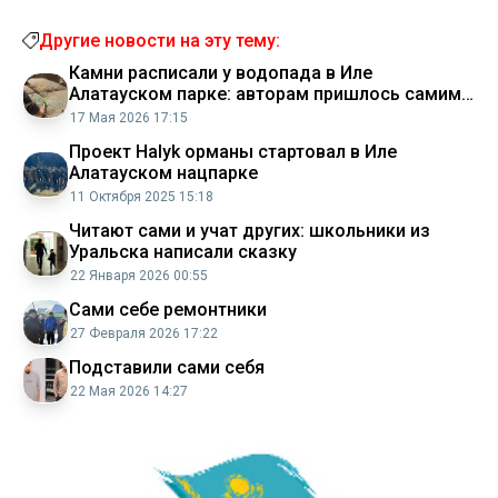
Другие новости на эту тему:
Камни расписали у водопада в Иле
Алатауском парке: авторам пришлось самим
все очищать
17 Мая 2026 17:15
Проект Halyk орманы стартовал в Иле
Алатауском нацпарке
11 Октября 2025 15:18
Читают сами и учат других: школьники из
Уральска написали сказку
22 Января 2026 00:55
Сами себе ремонтники
27 Февраля 2026 17:22
Подставили сами себя
22 Мая 2026 14:27