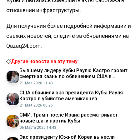
Кубы и пыталась совершить акты саботажа в
отношении инфраструктуры.
Для получения более подробной информации и
свежих новостей, следите за обновлениями на
Qazaq24.com.
Другие новости на эту тему:
Бывшему лидеру Кубы Раулю Кастро грозит
смертная казнь по обвинениям США в
убийствах
21 Мая 2026 11:40
США обвинили экс президента Кубы Рауля
Кастро в убийстве американцев
21 Мая 2026 00:26
СМИ: Трамп после Ирана рассматривает
новые шаги против Кубы
06 Марта 2026 14:43
Экс президенту Южной Кореи вынесли