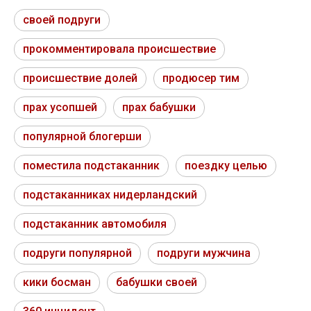
своей подруги
прокомментировала происшествие
происшествие долей
продюсер тим
прах усопшей
прах бабушки
популярной блогерши
поместила подстаканник
поездку целью
подстаканниках нидерландский
подстаканник автомобиля
подруги популярной
подруги мужчина
кики босман
бабушки своей