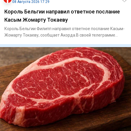
08 Августа 2026 17:29
Король Бельгии направил ответное послание
Касым Жомарту Токаеву
Король Бельгии Филипп направил ответное послание Касым-
Жомарту Токаеву, сообщает Акорда.В своей телеграмме
король Филип