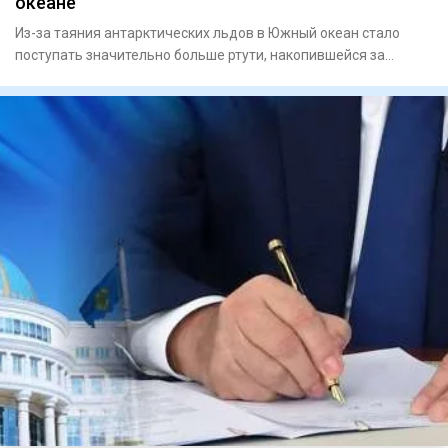
океане
Из-за таяния антарктических льдов в Южный океан стало
поступать значительно больше ртути, накопившейся за
последние дв