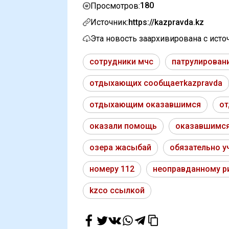
180
Просмотров:
Источник:
https://kazpravda.kz
Эта новость заархивирована с ист
сотрудники мчс
патрулирован
отдыхающих сообщаетkazpravda
отдыхающим оказавшимся
от
оказали помощь
оказавшимся
озера жасыбай
обязательно у
номеру 112
неоправданному р
kzсо ссылкой