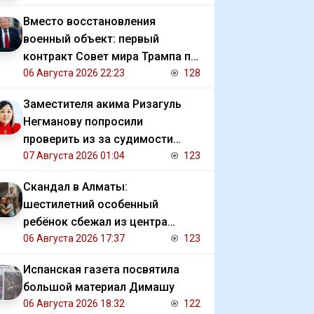
Вместо восстановления
военный объект: первый
контракт Совет мира Трампа по
Газе
06 Августа 2026 22:23
128
Заместителя акима Ризагуль
Негманову попросили
проверить из за судимости
сестры
07 Августа 2026 01:04
123
Скандал в Алматы:
шестилетний особенный
ребёнок сбежал из центра
реабилитации и потерялся
06 Августа 2026 17:37
123
Испанская газета посвятила
большой материал Димашу
06 Августа 2026 18:32
122