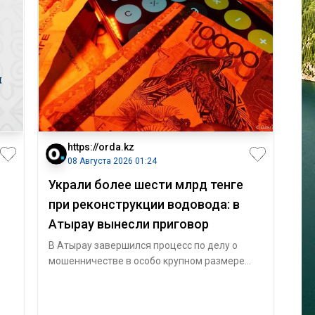
https://orda.kz
08 Августа 2026 01:24
Украли более шести млрд тенге
при реконструкции водовода: в
Атырау вынесли приговор
и
В Атырау завершился процесс по делу о
мошенничестве в особо крупном размере
при реконструкции водовода «Астрахань —
Ман