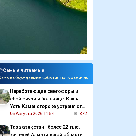
Самые читаемые
Самые обсуждаемые события прямо сейчас
Неработающие светофоры и
сбой связи в больнице. Как в
Усть Каменогорске устраняют
последствия ливня
06 Августа 2026 11:54
372
Таза Қазақстан : более 22 тыс.
жителей Алматинской области