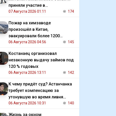
приняли участие в
экологической акции
07 Августа 2026 01:11
174
Пожар на химзаводе
произошёл в Китае,
эвакуировали более 1200
человек
06 Августа 2026 04:56
145
Костанаец организовал
незаконную выдачу займов под
120 % годовых
06 Августа 2026 13:11
142
К чему придёт суд? Астанчанка
требует компенсацию за
утонувшую во время ливня
иномарку
06 Августа 2026 10:31
140
Жизнь за окном