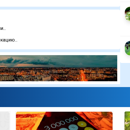
...
кацию...