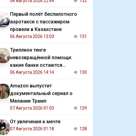
коммерческих прав на ЧМ
06 Августа 2026 22:44
132
Первый полёт беспилотного
аэротакси с пассажиром
провели в Казахстане
06 Августа 2026 13:03
131
Триллион тенге
невозвращённой помощи:
какие банки остаются
должниками государства
06 Августа 2026 14:14
130
Amazon выпустит
документальный сериал о
Мелании Трамп
07 Августа 2026 01:03
129
От увлечения к мечте
07 Августа 2026 01:18
128