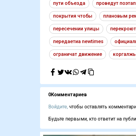
пути объезда
проведут поэта
покрытия чтобы
плановым ре
пересечении улицы
перекроют
передаетиа newtimes
официал
ограничат движение
коргалжы
0
Комментариев
Войдите,
чтобы оставлять комментарии
Будьте первыми, кто ответит на публи