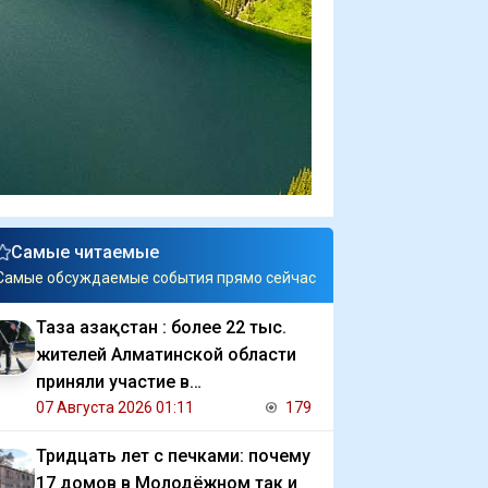
Самые читаемые
Самые обсуждаемые события прямо сейчас
Таза Қазақстан : более 22 тыс.
жителей Алматинской области
приняли участие в
экологической акции
07 Августа 2026 01:11
179
Тридцать лет с печками: почему
17 домов в Молодёжном так и