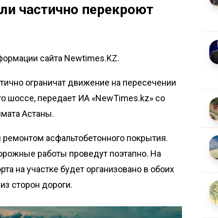
ели частично перекроют
формации сайта Newtimes.KZ.
астично ограничат движение на пересечении
го шоссе, передает
ИА «NewTimes.kz»
со
имата Астаны.
 ремонтом асфальтобетонного покрытия.
орожные работы проведут поэтапно. На
та на участке будет организовано в обоих
 из сторон дороги.