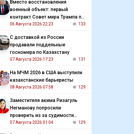
Вместо восстановления
военный объект: первый
контракт Совет мира Трампа по
Газе
06 Августа 2026 22:23
133
С доставкой из России
продавали поддельные
госномера по Казахстану
07 Августа 2026 17:23
131
На МЧМ 2026 в США выступили
казахстанские барьеристы
08 Августа 2026 07:58
129
Заместителя акима Ризагуль
Негманову попросили
проверить из за судимости
сестры
07 Августа 2026 01:04
129