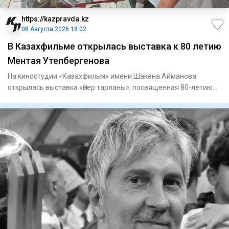
https://kazpravda.kz
08 Августа 2026 18:02
В Казахфильме открылась выставка к 80 летию
Ментая Утепбергенова
На киностудии «Казахфильм» имени Шакена Айманова
открылась выставка «Өнер тарланы», посвященная 80-летию
заслуженного а