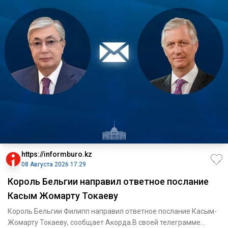
https://informburo.kz
08 Августа 2026 17:29
Король Бельгии направил ответное послание
Касым Жомарту Токаеву
Король Бельгии Филипп направил ответное послание Касым-
Жомарту Токаеву, сообщает Акорда.В своей телеграмме