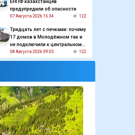
ЕНПФ казахстанцев
предупредили об опасности
07 Августа 2026 15:34
122
Тридцать лет с печками: почему
17 домов в Молодёжном так и
не подключили к центральному
отоплению
08 Августа 2026 09:03
122