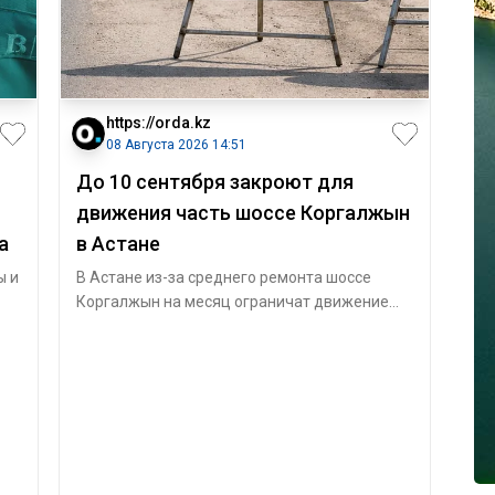
https://orda.kz
08 Августа 2026 14:51
До 10 сентября закроют для
движения часть шоссе Коргалжын
а
в Астане
ы и
В Астане из-за среднего ремонта шоссе
Коргалжын на месяц ограничат движение
ак
транспорта, сообщает Orda.kz со ссылкой на