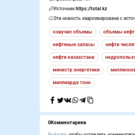
Источник:
https://total.kz
Эта новость заархивирована с ист
озвучил объемы
объемы нефт
нефтяные запасы
нефти числя
нефти казахстана
недропользо
министр энергетики
миллионов
миллиарда тонн
0
Комментариев
Войдите,
чтобы оставлять комментарии