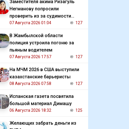
Заместителя акима Ризагуль
Негманову попросили
проверить из за судимости
сестры
07 Августа 2026 01:04
127
В Жамбылской области
полиция устроила погоню за
пьяным водителем
07 Августа 2026 17:57
127
На МЧМ 2026 в США выступили
казахстанские барьеристы
08 Августа 2026 07:58
127
Испанская газета посвятила
большой материал Димашу
06 Августа 2026 18:32
125
Желающих забрать деньги из