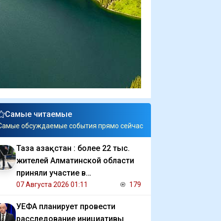
Самые читаемые
Самые обсуждаемые события прямо сейчас
Таза Қазақстан : более 22 тыс.
жителей Алматинской области
приняли участие в
экологической акции
07 Августа 2026 01:11
179
УЕФА планирует провести
расследование инициативы