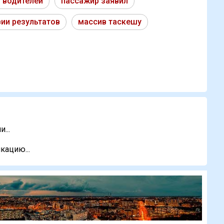
 водителей
пассажир заявил
вии результатов
массив таскешу
...
кацию...