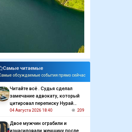
Самые читаемые
Самые обсуждаемые события прямо сейчас
Читайте всё . Судья сделал
замечание адвокату, который
цитировал переписку Нурай
Серикбай с обвиняемым
04 Августа 2026 18:40
209
Двое мужчин ограбили и
изнасиловали женщину после