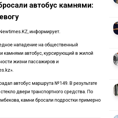
бросали автобус камнями:
евогу
 Newtimes.KZ, информирует.
едное нападение на общественный
ли камнями автобус, курсирующий в жилой
сности жизни пассажиров и
s.kz»
.
традал автобус маршрута №149. В результате
стекло двери транспортного средства. По
мбекова, камни бросали подростки примерно