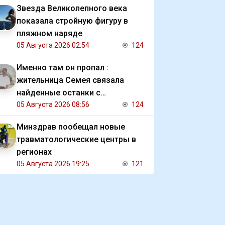
Звезда Великолепного века
показала стройную фигуру в
пляжном наряде
05 Августа 2026 02:54
124
Именно там он пропал :
жительница Семея связала
найденные останки с
исчезновением отца
05 Августа 2026 08:56
124
Минздрав пообещал новые
травматологические центры в
регионах
05 Августа 2026 19:25
121