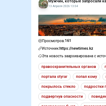
Мужчин, которые забросали к
13 Апреля 2026 13:04
161
Просмотров:
Источник:
https://newtimes.kz
Эта новость заархивирована с ист
правоохранительных органов
портала otyrar
попал кому
покрылось стекло
подростки 
подвергнув опасности
поведе