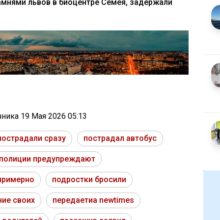
амнями львов в биоцентре Семея, задержали
очника
19 Мая 2026 05:13
пострадали сразу
пострадал автобус
полиции предупреждают
примерно
подростки бросили
ние своих
передаетиа newtimes