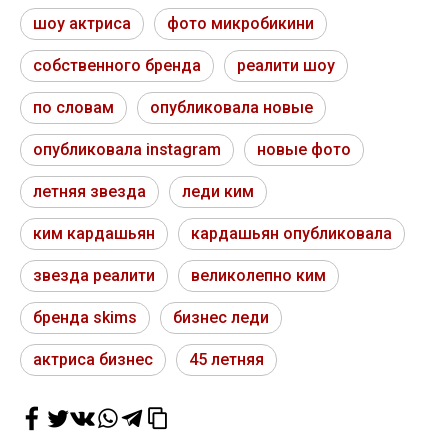
шоу актриса
фото микробикини
собственного бренда
реалити шоу
по словам
опубликовала новые
опубликовала instagram
новые фото
летняя звезда
леди ким
ким кардашьян
кардашьян опубликовала
звезда реалити
великолепно ким
бренда skims
бизнес леди
актриса бизнес
45 летняя