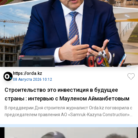
https://orda.kz
08 Августа 2026 10:12
Строительство это инвестиция в будущее
страны : интервью с Мауленом Айманбетовым
В преддверии Дня строителя журналист Orda.kz поговорила с
председателем правления АО «Samruk-Kazyna Construction»
Мауле