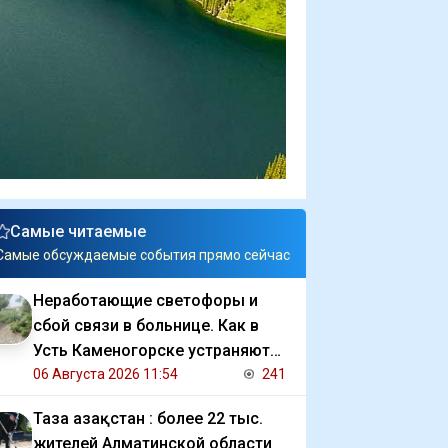
Самые читаемые
Самые обсуждаемые события прямо сейчас
Неработающие светофоры и
сбой связи в больнице. Как в
Усть Каменогорске устраняют
последствия ливня
06 Августа 2026 11:54
241
Таза Қазақстан : более 22 тыс.
жителей Алматинской области