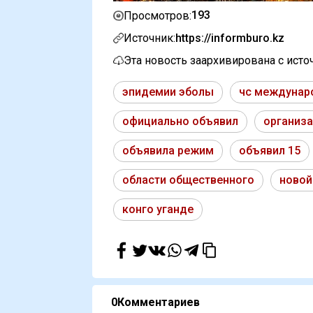
193
Просмотров:
Источник:
https://informburo.kz
Эта новость заархивирована с ист
эпидемии эболы
чс междунар
официально объявил
организа
объявила режим
объявил 15
области общественного
новой
конго уганде
0
Комментариев