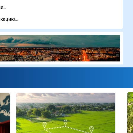
...
кацию...