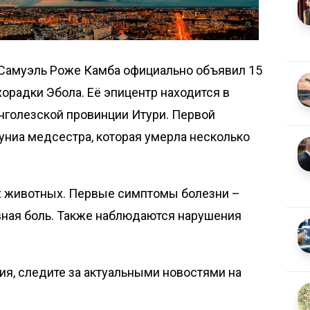
Самуэль Роже Камба официально объявил 15
хорадки Эбола. Её эпицентр находится в
нголезской провинции Итури. Первой
униа медсестра, которая умерла несколько
х животных. Первые симптомы болезни –
вная боль. Также наблюдаются нарушения
я, следите за актуальными новостями на