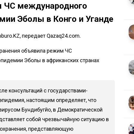
м ЧС международного
емии Эболы в Конго и Уганде
mburo.KZ, передает Qazaq24.com.
хранения
объявила
режим ЧС
эпидемии Эболы в африканских странах
ле консультаций с государствами-
 эпидемия, настоящим определяет, что
вирусом Бундибугйо, в Демократической
едставляет собой чрезвычайную ситуацию в
оохранения, представляющую