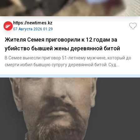
https://newtimes.kz
07 Августа 2026 01:29
Жителя Семея приговорили к 12 годам за
убийство бывшей жены деревянной битой
В Семее вынесли приговор 51-летнему мужчине, который до
смерти избил бывшую супругу деревянной битой. Суд
назначил ему 1