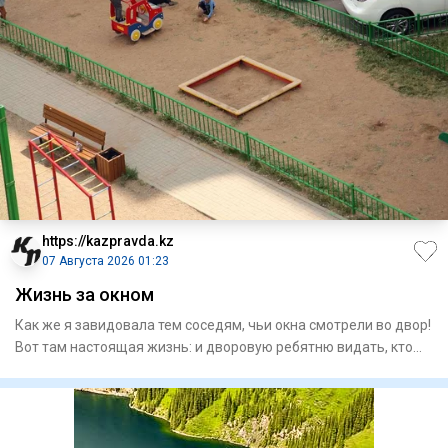
https://kazpravda.kz
07 Августа 2026 01:23
Жизнь за окном
Как же я завидовала тем соседям, чьи окна смотрели во двор!
Вот там настоящая жизнь: и дворовую ребятню видать, кто
уж