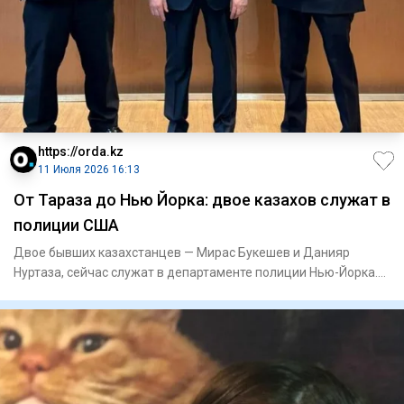
https://orda.kz
11 Июля 2026 16:13
От Тараза до Нью Йорка: двое казахов служат в
полиции США
Двое бывших казахстанцев — Мирас Букешев и Данияр
Нуртаза, сейчас служат в департаменте полиции Нью-Йорка.
Американских