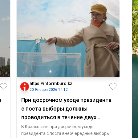
https://informburo.kz
20 Января 2026 14:12
я
При досрочном уходе президента
с поста выборы должны
проводиться в течение двух
месяцев Токаев
В Казахстане при досрочном уходе
президента с поста внеочередные выборы