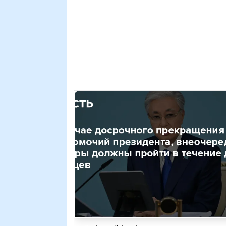
закона "О президенте Республики
Казахстан". Т