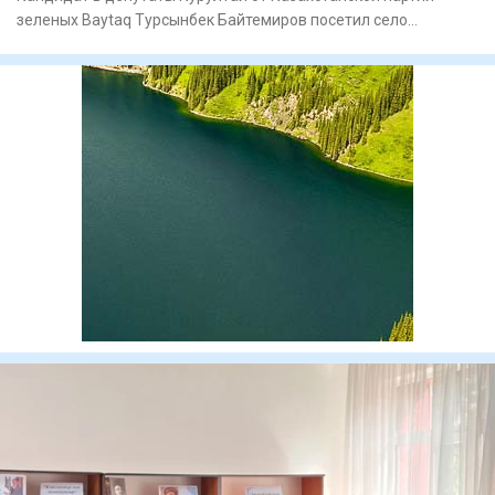
зеленых Baytaq Турсынбек Байтемиров посетил село
Жалпактал Западно