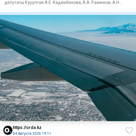
депутаты Курултая А.Е. Каджибекова, А.А. Разинков, А.Н.
Куатб
https://orda.kz
04 Августа 2026 19:11