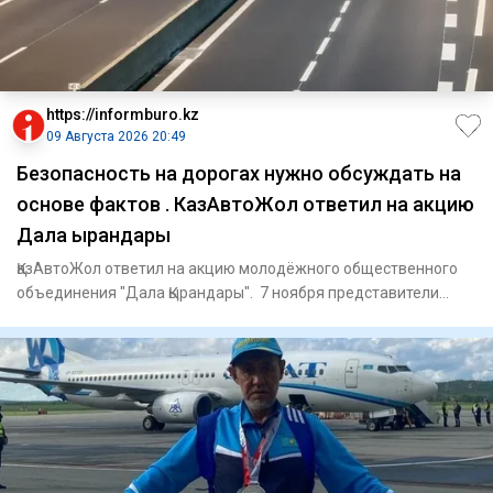
https://informburo.kz
09 Августа 2026 20:49
Безопасность на дорогах нужно обсуждать на
основе фактов . КазАвтоЖол ответил на акцию
Дала Қырандары
ҚазАвтоЖол ответил на акцию молодёжного общественного
объединения "Дала Қырандары". 7 ноября представители
объединения