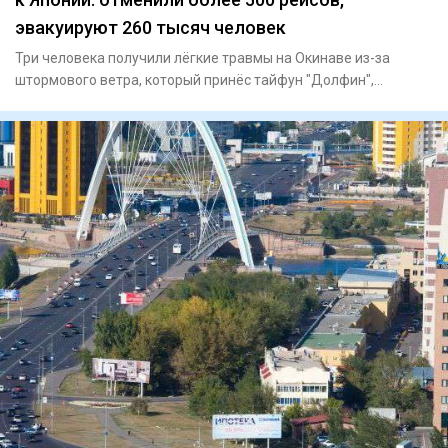
эвакуируют 260 тысяч человек
Три человека получили лёгкие травмы на Окинаве из-за
штормового ветра, который принёс тайфун "Долфин",
сообщает Ryukyu