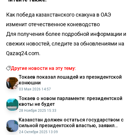
Как победа казахстанского скакуна в ОАЭ
изменит отечественное коневодство
Для получения более подробной информации и
свежих новостей, следите за обновлениями на
Qazaq24.com.
Другие новости на эту тему:
Токаев показал лошадей из президентской
конюшни
03 Мая 2026 14:57
Токаев о новом парламенте: президентской
квоты не будет
28 Ноября 2025 15:33
Казахстан должен остаться государством с
сильной президентской властью, заявил
Токаев
24 Октября 2025 13:09