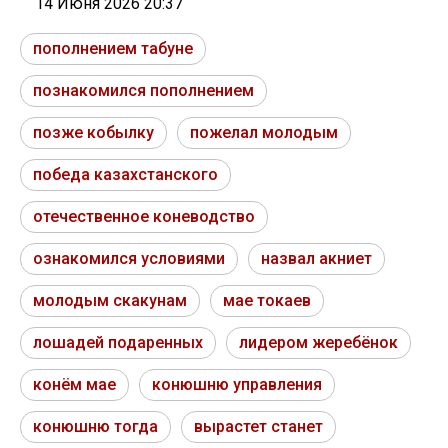
14 Июня 2026 20:37
пополнением табуне
познакомился пополнением
позже кобылку
пожелал молодым
победа казахстанского
отечественное коневодство
ознакомился условиями
назвал акниет
молодым скакунам
мае токаев
лошадей подаренных
лидером жеребёнок
конём мае
конюшню управления
конюшню тогда
вырастет станет