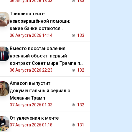
06 Августа 2026 13:03
133
Триллион тенге
невозвращённой помощи:
какие банки остаются
должниками государства
06 Августа 2026 14:14
133
Вместо восстановления
военный объект: первый
контракт Совет мира Трампа по
Газе
06 Августа 2026 22:23
132
Amazon выпустит
документальный сериал о
Мелании Трамп
07 Августа 2026 01:03
132
От увлечения к мечте
07 Августа 2026 01:18
131