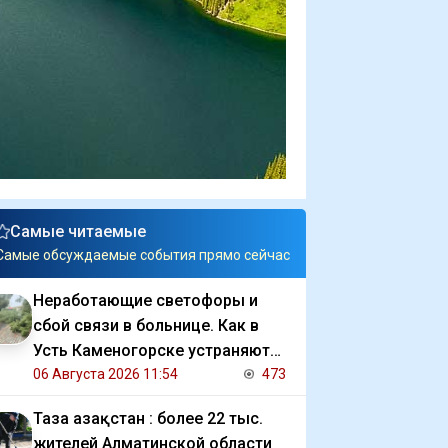
Самые читаемые
Самые обсуждаемые события прямо сейчас
Неработающие светофоры и
сбой связи в больнице. Как в
Усть Каменогорске устраняют
последствия ливня
06 Августа 2026 11:54
473
Таза Қазақстан : более 22 тыс.
жителей Алматинской области