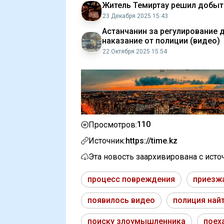
Житель Темиртау решил добыть
23 Декабря 2025 15:43
Астанчанин за регулирование 
наказание от полиции (видео)
22 Октября 2025 15:54
110
Просмотров:
Источник:
https://time.kz
Эта новость заархивирована с ист
процесс повреждения
приезж
появилось видео
полиция най
поиску злоумышленника
поех