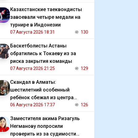
Казахстанские таеквондисты
завоевали четыре медали на
турнире в Индонезии
07 Августа 2026 18:31
130
Баскетболисты Астаны
обратились к Токаеву из за
риска закрытия команды
07 Августа 2026 21:25
129
Скандал в Алматы:
шестилетний особенный
ребёнок сбежал из центра
реабилитации и потерялся
06 Августа 2026 17:37
126
Заместителя акима Ризагуль
Негманову попросили
проверить из за судимости