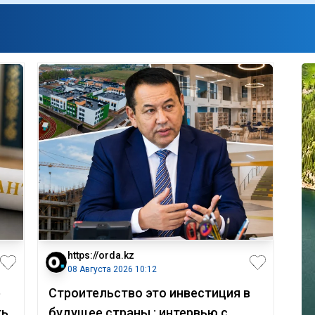
https://orda.kz
08 Августа 2026 10:12
е
Строительство это инвестиция в
ть
будущее страны : интервью с