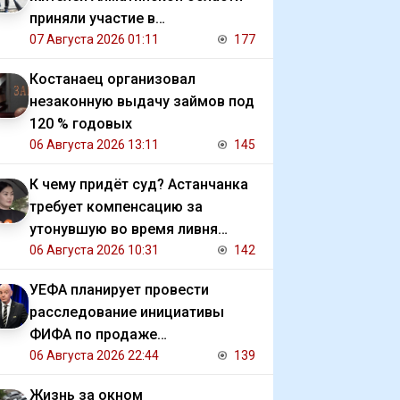
приняли участие в
экологической акции
07 Августа 2026 01:11
177
Костанаец организовал
незаконную выдачу займов под
120 % годовых
06 Августа 2026 13:11
145
К чему придёт суд? Астанчанка
требует компенсацию за
утонувшую во время ливня
иномарку
06 Августа 2026 10:31
142
УЕФА планирует провести
расследование инициативы
ФИФА по продаже
коммерческих прав на ЧМ
06 Августа 2026 22:44
139
Жизнь за окном