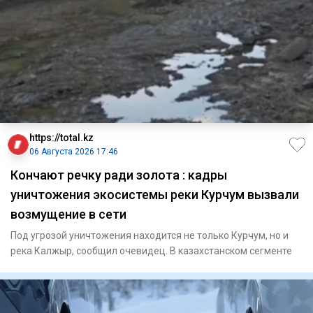
https://total.kz
06 Августа 2026 17:46
Кончают речку ради золота : кадры
уничтожения экосистемы реки Курчум вызвали
возмущение в сети
Под угрозой уничтожения находится не только Курчум, но и
река Калжыр, сообщил очевидец. В казахстанском сегменте