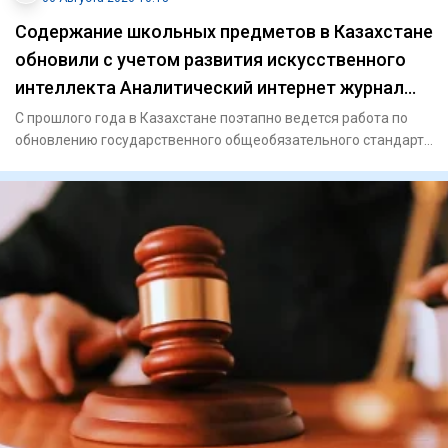
Содержание школьных предметов в Казахстане
обновили с учетом развития искусственного
интеллекта Аналитический интернет журнал
Власть
С прошлого года в Казахстане поэтапно ведется работа по
обновлению государственного общеобязательного стандарта
образов