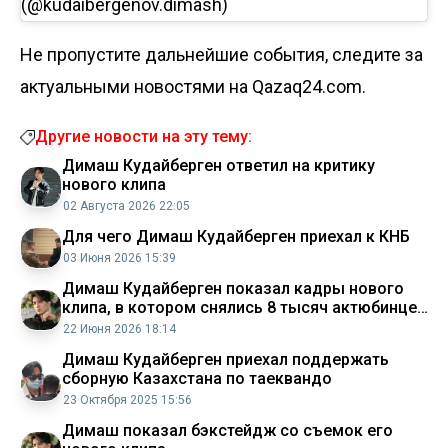
(@kudaibergenov.dimash)
Не пропустите дальнейшие события, следите за
актуальными новостями на Qazaq24.com.
Другие новости на эту тему:
Димаш Кудайберген ответил на критику
нового клипа
02 Августа 2026 22:05
Для чего Димаш Кудайберген приехал к КНБ
03 Июня 2026 15:39
Димаш Кудайберген показал кадры нового
клипа, в котором снялись 8 тысяч актюбинцев
(ВИДЕО)
22 Июня 2026 18:14
Димаш Кудайберген приехал поддержать
сборную Казахстана по таеквандо
23 Октября 2025 15:56
Димаш показал бэкстейдж со съемок его