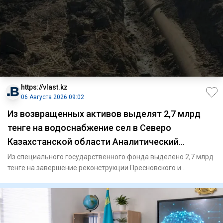
https://vlast.kz
06 Августа 2026 09:02
Из возвращенных активов выделят 2,7 млрд
тенге на водоснабжение сел в Северо
Казахстанской области Аналитический
интернет журнал Власть
Из специального государственного фонда выделено 2,7 млрд
тенге на завершение реконструкции Пресновского и
Соколовского