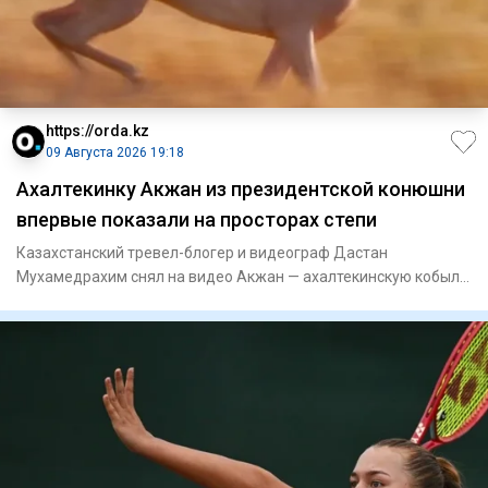
https://orda.kz
09 Августа 2026 19:18
Ахалтекинку Акжан из президентской конюшни
впервые показали на просторах степи
Казахстанский тревел-блогер и видеограф Дастан
Мухамедрахим снял на видео Акжан — ахалтекинскую кобылу
редкой изабеллов